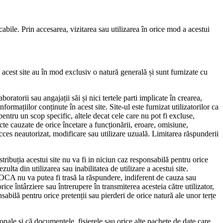
cabile. Prin accesarea, vizitarea sau utilizarea în orice mod a acestui
re acest site au în mod exclusiv o natură generală și sunt furnizate cu
ratorii sau angajații săi și nici tertele parti implicate în crearea,
formațiilor conținute în acest site. Site-ul este furnizat utilizatorilor ca
 pentru un scop specific, altele decat cele care nu pot fi excluse,
cte cauzate de orice încetare a funcționării, eroare, omisiune,
 acces neautorizat, modificare sau utilizare uzuală. Limitarea răspunderii
tribuția acestui site nu va fi in niciun caz responsabilă pentru orice
ulta din utilizarea sau inabilitatea de utilizare a acestui site.
, ROCA nu va putea fi trasă la răspundere, indiferent de cauza sau
rice întârziere sau întrerupere în transmiterea acesteia către utilizator,
nsabilă pentru orice pretenții sau pierderi de orice natură ale unor terțe
onale și că documentele, fișierele sau orice alte pachete de date care