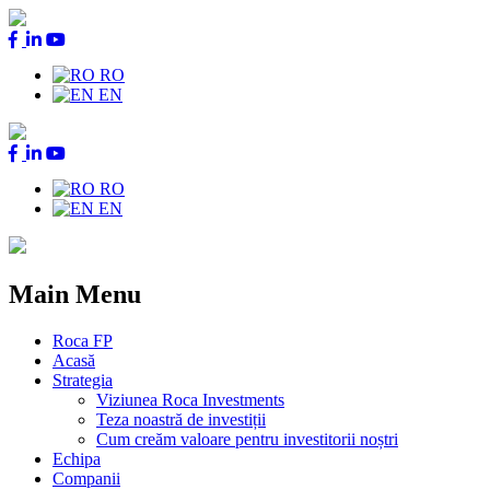
RO
EN
RO
EN
Main Menu
Roca FP
Acasă
Strategia
Viziunea Roca Investments
Teza noastră de investiții
Cum creăm valoare pentru investitorii noștri
Echipa
Companii