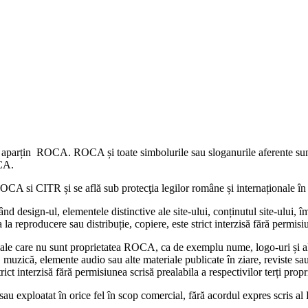
 site aparțin ROCA. ROCA și toate simbolurile sau sloganurile aferente
OCA.
ROCA si CITR și se află sub protecţia legilor române și internaționale în
d design-ul, elementele distinctive ale site-ului, conținutul site-ului,
ta la reproducere sau distribuție, copiere, este strict interzisă fără perm
ale care nu sunt proprietatea ROCA, ca de exemplu nume, logo-uri și alte 
ă, muzică, elemente audio sau alte materiale publicate în ziare, reviste 
ict interzisă fără permisiunea scrisă prealabila a respectivilor terți propri
at sau exploatat în orice fel în scop comercial, fără acordul expres scris 