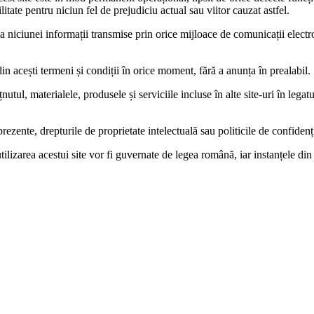
itate pentru niciun fel de prejudiciu actual sau viitor cauzat astfel.
niciunei informații transmise prin orice mijloace de comunicații electro
 acești termeni și condiții în orice moment, fără a anunța în prealabil.
nutul, materialele, produsele și serviciile incluse în alte site-uri în le
 prezente, drepturile de proprietate intelectuală sau politicile de confidenț
utilizarea acestui site vor fi guvernate de legea română, iar instanțele d