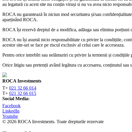
au legatură cu acest site nu conțin viruși si nu va avea nicio responsabil
ROCA nu garantează în niciun mod securitatea și/sau confidențialitatea 
aparținând ROCA.
ROCA își rezervă dreptul de a modifica, adăuga sau elimina porțiuni din
ROCA nu își asumă nicio responsabilitate cu privire la condițiile, contț
acestor site-uri se face pe riscul exclusiv al celui care le acceseaza.
Pentru orice intrebîri sau nelămuriri cu privire la termenii și condițiile
Orice litigiu sau pretenții având legătura cu accesarea, conținutul sau 
ROCA Investments
T+
021 32 66 014
T+
021 32 66 015
Social Media:
Facebook
LinkedIn
Youtube
© 2026 ROCA Investments. Toate drepturile rezervate