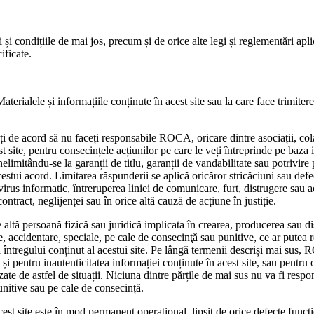
 și condițiile de mai jos, precum și de orice alte legi și reglementări apli
ificate.
aterialele și informațiile conținute în acest site sau la care face trimite
ți de acord să nu faceți responsabile ROCA, oricare dintre asociații, colabo
 site, pentru consecințele acțiunilor pe care le veți întreprinde pe baza in
 nelimitându-se la garanții de titlu, garanții de vandabilitate sau potrivire
cestui acord. Limitarea răspunderii se aplică oricăror stricăciuni sau defe
 virus informatic, întreruperea liniei de comunicare, furt, distrugere sau
ontract, neglijenței sau în orice altă cauză de acțiune în justiție.
 altă persoană fizică sau juridică implicata în crearea, producerea sau dis
, accidentare, speciale, pe cale de consecinţă sau punitive, ce ar putea rez
că întregului conținut al acestui site. Pe lângă termenii descriși mai sus
și pentru inautenticitatea informației conținute în acest site, sau pentru o
ate de astfel de situații. Niciuna dintre părțile de mai sus nu va fi respo
punitive sau pe cale de consecință.
st site este în mod permanent operațional, lipsit de orice defecte funcți