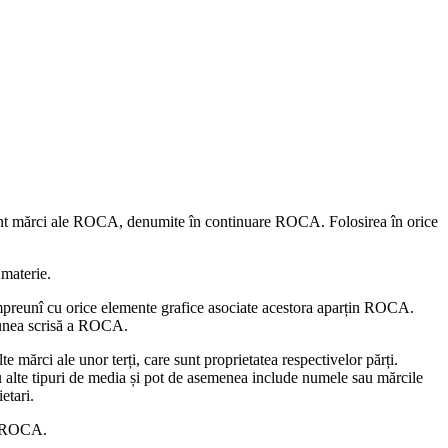
 sunt mărci ale ROCA, denumite în continuare ROCA. Folosirea în orice
 materie.
 împreunî cu orice elemente grafice asociate acestora aparțin ROCA.
isiunea scrisă a ROCA.
mărci ale unor terți, care sunt proprietatea respectivelor părți.
sau alte tipuri de media și pot de asemenea include numele sau mărcile
etari.
al ROCA.