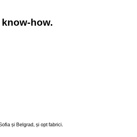
u know-how.
ia și Belgrad, și opt fabrici.