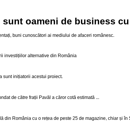
s sunt oameni de business c
ați, buni cunoscători ai mediului de afaceri românesc.
ii investițiilor alternative din România
nt inițiatorii acestui proiect.
dat de către frații Pavăl a căror cotă estimată ...
ă din România cu o rețea de peste 25 de magazine, chiar și în Sof