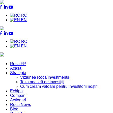
RO
EN
RO
EN
Roca FP
Acasă
Main
Strategia
Menu
Viziunea Roca Investments
Teza noastră de investiții
Cum creăm valoare pentru investitorii noștri
Echipa
Companii
Acționari
Roca News
Blog