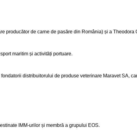
re producător de carne de pasăre din România) și a Theodora G
ort maritim și activități portuare.
fondatorii distribuitorului de produse veterinare Maravet SA, ca
destinate IMM-urilor și membră a grupului EOS.